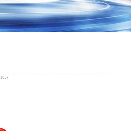
：
1057